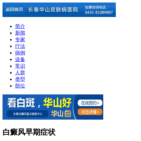
简介
新闻
专家
疗法
病例
设备
常识
人群
类型
部位
白癜风早期症状