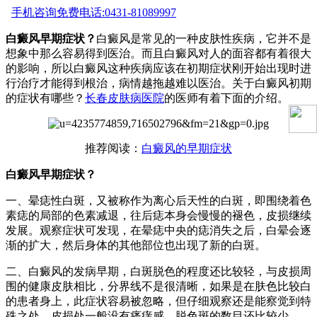
手机咨询
免费电话:0431-81089997
白癜风早期症状？
白癜风是常见的一种皮肤性疾病，它并不是
想象中那么容易得到医治。而且白癜风对人的面容都有着很大
的影响，所以白癜风这种疾病应该在初期症状刚开始出现时进
行治疗才能得到根治，病情越拖越难以医治。关于白癜风初期
的症状有哪些？
长春皮肤病医院
的医师有着下面的介绍。
推荐阅读：
白癜风的早期症状
白癜风早期症状？
一、晕痣性白斑，又被称作为离心后天性的白斑，即围绕着色
素痣的局部的色素减退，往后痣本身会慢慢的褪色，皮损继续
发展。观察症状可发现，在晕痣中央的痣消失之后，白晕会逐
渐的扩大，然后身体的其他部位也出现了新的白斑。
二、白癜风的发病早期，白斑脱色的程度还比较轻，与皮损周
围的健康皮肤相比，分界线不是很清晰，如果是在肤色比较白
的患者身上，此症状容易被忽略，但仔细观察还是能察觉到特
殊之处。皮损处一般没有瘙痒感，脱色斑的数目还比较少。