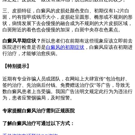
三、皮损特征，白癜风的皮损处颜色变白、初期仅有1-2片白
斑，约有指甲或钱币大小，皮损处呈圆形、椭形或不规则的形
状，病情发展下去会慢慢的融合成为不规则的大片皮损区域，
白斑附近的着色也会慢慢的加深，白斑中央存在色素点。
白癜风早期症状？
所以患者们在前期有这些现象应该立即前去
医院进行检查是否是
白癜风的初期症状
，白癜风应该在初期进
行治疗，才能够治愈疾病。
【特别提示】
近期有专业诈骗人员或团队，在网站上大肆宣传"包治包好、
签约治疗、先治病后付钱、免费赠送治疗仪"等广告，导致无
数白癜风患者上当受骗。我国广告法明文规定此行为为违法行
为，患者应警惕骗局，及时报警。
专家提醒白癜风治疗需到正规医院
了解白癜风治疗可通过以下方式：