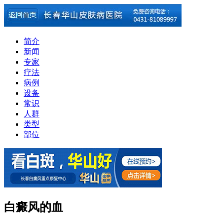
简介
新闻
专家
疗法
病例
设备
常识
人群
类型
部位
白癜风的血