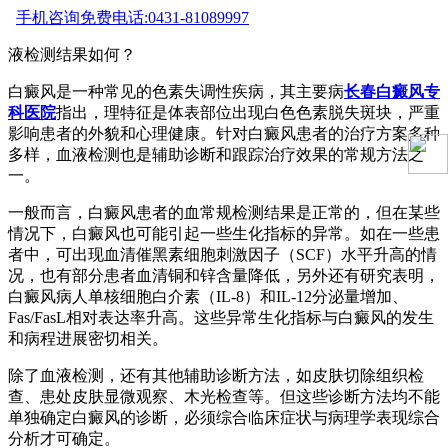
手机咨询
免费电话:0431-81089997
液检测结果如何？
白癜风是一种常见的色素失调性疾病，其主要病
长春白癜风专
科医院
指出，理特征是体表部位出现白色色素脱失斑块，严重
影响患者的外貌和心理健康。针对白癜风患者的治疗方案多种
多样，血液检测也是辅助诊断和跟踪治疗效果的常规方法之
一。
一般而言，白癜风患者的血常规检测结果是正常的，但在某些
情况下，白癜风也可能引起一些生化指标的异常。如在一些患
者中，可出现血清催黑素细胞刺激因子（SCF）水平升高的情
况，也有部分患者血清铜和锌含量降低，另外还有研究表明，
白癜风病人单核细胞白介素（IL-8）和IL-12分泌量增加、
Fas/FasL相对表达率升高。这些异常生化指标与白癜风的发生
和病程进展密切相关。
除了血液检测，还有其他辅助诊断方法，如皮肤切除组织检
查、患处皮肤显微观察、木光检查等。但这些诊断方法均不能
单独确定白癜风的诊断，必须综合临床症状与病理学表现综合
分析才可确定。