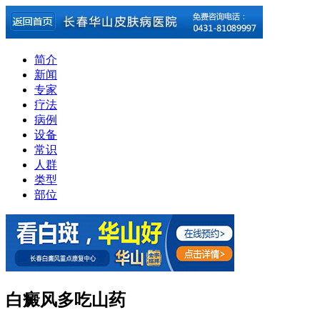
简介
新闻
专家
疗法
病例
设备
常识
人群
类型
部位
白癜风多吃山药