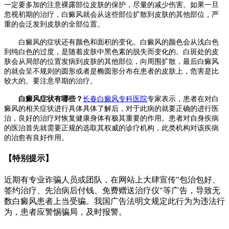
一定要多加的注意裸露部位皮肤的保护，尽量的减少伤害。如果一旦
忽视初期的治疗，白癜风就会从这些部位扩散到皮肤的其他部位，严
重的会泛发到皮肤的全部位置。
白癜风的症状还有颜色和面积的变化。白癜风的颜色会从浅白色
到纯白色的过度，是随着皮肤中黑色素的脱失而变化的。白斑处的皮
肤会从局部的位置发病到皮肤的其他部位，向周围扩散，最后白癜风
的就会呈不规则的圆形或者是椭圆形分布在患者的皮肤上，危害是比
较大的。要注意早期的治疗。
白癜风症状有哪些？
长春白癜风专科医院
专家表示，患者在对白
癜风的相关症状进行具体具体了解后，对于此病的就要正确的进行医
治，良好的治疗对恢复健康身体有极其重要的作用。患者对自身疾病
的医治首先就需要正规的选取其权威的诊疗机构，此类机构对该疾病
的治愈有良好作用。
【特别提示】
近期有专业诈骗人员或团队，在网站上大肆宣传"包治包好、
签约治疗、先治病后付钱、免费赠送治疗仪"等广告，导致无
数白癜风患者上当受骗。我国广告法明文规定此行为为违法行
为，患者应警惕骗局，及时报警。