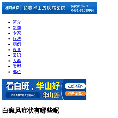
简介
新闻
专家
疗法
病例
设备
常识
人群
类型
部位
白癜风症状有哪些呢