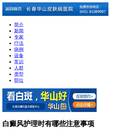
简介
新闻
专家
疗法
病例
设备
常识
人群
类型
部位
白癜风护理时有哪些注意事项