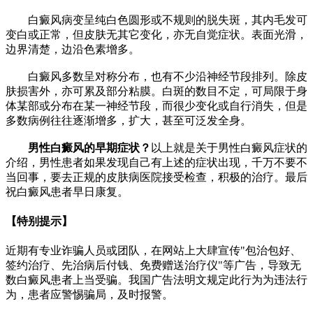
白癜风病变呈纯白色圆形或不规则的脱失斑，其内毛发可
变白或正常，但皮肤无其它变化，亦无自觉症状。表面光滑，
边界清楚，边沿色素增多。
白癜风多数呈对称分布，也有不少沿神经节段排列。除皮
肤损害外，亦可累及部分粘膜。白斑的数目不定，可局限于身
体某部或分布在某一神经节段，而很少变化或自行消失，但是
多数病例往往逐渐增多，扩大，甚至可泛发全身。
男性白癜风的早期症状？
以上就是关于男性白癜风症状的
介绍，男性患者如果发现自己有上述的症状出现，千万不要不
当回事，要去正规的皮肤病医院接受检查，积极的治疗。最后
祝白癜风患者早日康复。
【特别提示】
近期有专业诈骗人员或团队，在网站上大肆宣传"包治包好、
签约治疗、先治病后付钱、免费赠送治疗仪"等广告，导致无
数白癜风患者上当受骗。我国广告法明文规定此行为为违法行
为，患者应警惕骗局，及时报警。