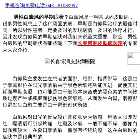
手机咨询
免费电话:0431-81089997
男性白癜风的早期症状？
白癜风是一种常见的皮肤病，
很多男性就患上了这种顽固的病。早期是白癜风治疗的最佳时
间，所以男性患者一定要及时的发现病情，及时的治疗才行。
因此发现白癜风的早期症状对我们来说至关重要。那么，男性
白癜风的早期症状有哪些呢？下面
长春博润皮肤病医院
的专家
为大家介绍。
白癜风主要发生在患者的面部、颈部、指背部等，这是由
于暴露部位在阳光暴晒后由于黑色素细胞功能亢进，促使其消
耗而早期衰退，也可能是由于细胞本身合成的黑色素的中间物
质过度产生或积聚而损伤黑色素细胞，从而发生白斑。磨擦部
位易发生白斑主要是由于局部创伤所致。
白癜风对日光的反应较正常皮肤更为敏感，稍晒太阳即发
红，曝晒后可引起灼痛，红斑及水疱。一般不痛不痒，假如白
斑面积较大，在夏日暴晒后，偶然有些烧灼感，这在白癜风的
症状中是很典型的。