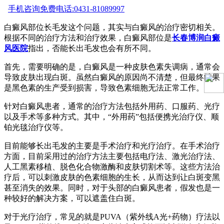
手机咨询
免费电话:0431-81089997
白癜风部位长毛发这个问题，其实与白癜风的治疗密切相关。
根据不同的治疗方法和治疗效果，白癜风部位是
长春博润白癜
风医院
指出，否能长出毛发也会有所不同。
首先，需要明确的是，白癜风是一种皮肤色素失调病，通常会
导致皮肤出现白斑。虽然白癜风的原因尚不清楚，但最终结果
是黑色素的生产受到损害，导致色素细胞无法正常工作。
针对白癜风患者，通常的治疗方法包括外用药、口服药、光疗
以及手术等多种方式。其中，“外用药”包括便携光治疗仪、顺
铂光毯治疗仪等。
目前能够长出毛发的主要是手术治疗和光疗治疗。在手术治疗
方面，目前采用过的治疗方法主要包括电疗法、激光治疗法、
人工黑素移植、脱色化合物激酶和皮肤切割术等。这些方法治
疗后，可以刺激皮肤的色素细胞的生长，从而达到让白斑变黑
甚至消失的效果。同时，对于头部的白癜风患者，假发也是一
种较好的解决方案，可以遮盖住白斑。
对于光疗治疗，常见的就是PUVA（紫外线A光+药物）疗法以