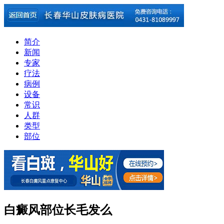
简介
新闻
专家
疗法
病例
设备
常识
人群
类型
部位
白癜风部位长毛发么