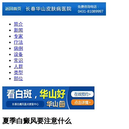
简介
新闻
专家
疗法
病例
设备
常识
人群
类型
部位
夏季白癜风要注意什么