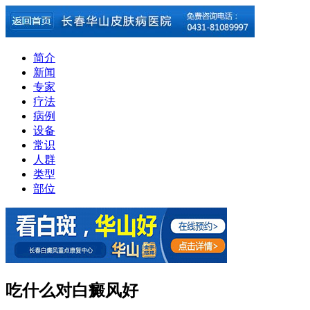
简介
新闻
专家
疗法
病例
设备
常识
人群
类型
部位
吃什么对白癜风好