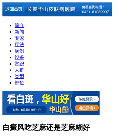
简介
新闻
专家
疗法
病例
设备
常识
人群
类型
部位
白癜风吃芝麻还是芝麻糊好