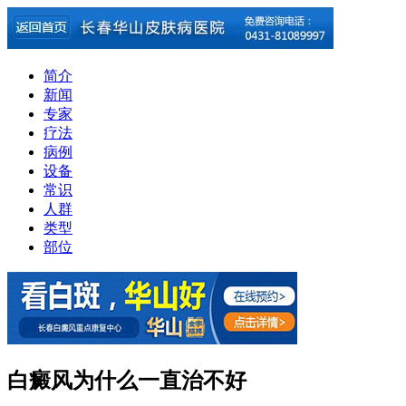
简介
新闻
专家
疗法
病例
设备
常识
人群
类型
部位
白癜风为什么一直治不好