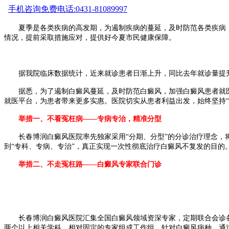
手机咨询
免费电话:0431-81089997
夏季是各类疾病的高发期，为遏制疾病的蔓延，及时防范各类疾病，加
情况，提前采取措施应对，提供好今夏市民健康保障。
据我院临床数据统计，近来就诊患者日渐上升，同比去年就诊量提升
据悉，为了遏制白癜风蔓延，及时防范白癜风，加强白癜风患者就医意
就医平台，为患者带来更多实惠。医院切实从患者利益出发，始终坚持“
举措一、不看冤枉病——专病专治，精准分型
长春博润白癜风医院率先独家采用“分期、分型”的分诊治疗理念，将
到“专科、专病、专治”，真正实现一次性彻底治疗白癜风不复发的目的
举措二、不走冤枉路——白癜风专家联合门诊
长春博润白癜风医院汇集全国白癜风领域资深专家，定期联合会诊各
两个以上相关学科、相对固定的专家组成工作组，针对白癜风病种，通