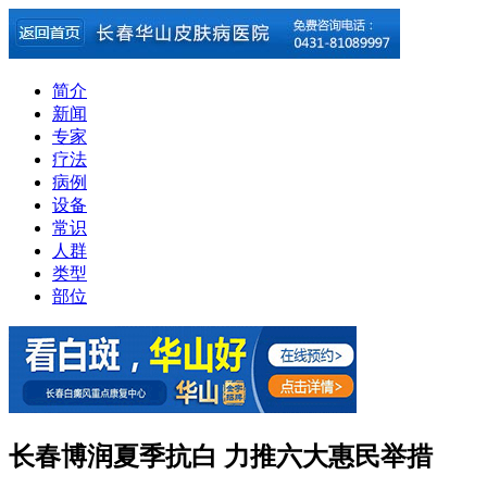
简介
新闻
专家
疗法
病例
设备
常识
人群
类型
部位
长春博润夏季抗白 力推六大惠民举措