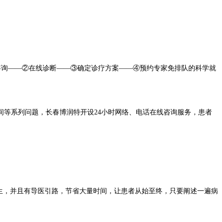
网络咨询——②在线诊断——③确定诊疗方案——④预约专家免排队的科学就
等系列问题，长春博润特开设24小时网络、电话在线咨询服务，患者
生，并且有导医引路，节省大量时间，让患者从始至终，只要阐述一遍病