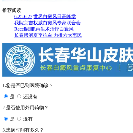
推荐阅读
6.25-6.27|世界白癜风日高峰学
我院京吉权威白癜风专家联合会
Recell细胞再生术治疗白癜风，
长春博润夏季抗白 力推六大惠民
1.您是否已到医院确诊？
是
还没有
2.是否使用外用药物？
是
没有
3.患病时间有多久？