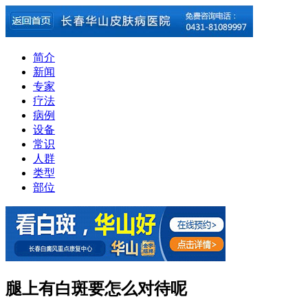
简介
新闻
专家
疗法
病例
设备
常识
人群
类型
部位
腿上有白斑要怎么对待呢