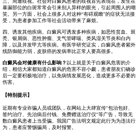
三、周遭歧视。社会对白癜风患者的歧视首先表现在，发生在
暴漏部位的白斑常常会引来别人异样的眼光，引起周围人的嘲
笑。另一方面，社会上很多人对这种“有碍观瞻”的症状无法接
受，为患者参加工作等社会活动带来了麻烦。
四、诱发其他疾病。白癜风可诱发多种疾病，如恶性贫血、斑
秃、银屑病、恶性肿瘤、支气管哮喘、类风湿关节炎和白内
障，以及并发甲亢等疾病。有医学研究证实，白癜风患者紫外
线防御能力弱，皮肤癌的发病率比正常人要高很多。
白癜风会对健康有什么影响？
以上就是关于白癜风危害的介
绍，相信大家都知道白癜风的危害不容小觑，患者朋友们确诊
后一定要积极地治疗，以免病情发展恶化，造成更多不必要的
伤害。
【特别提示】
近期有专业诈骗人员或团队，在网站上大肆宣传"包治包好、
签约治疗、先治病后付钱、免费赠送治疗仪"等广告，导致无
数白癜风患者上当受骗。我国广告法明文规定此行为为违法行
为，患者应警惕骗局，及时报警。