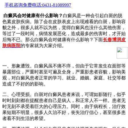
手机咨询
免费电话:0431-81089997
白癜风会对健康有什么影响？
白癜风是一种会引起白斑的脱
色素皮肤疾病。除了会在皮肤表皮上出现难看的白斑，影响容
貌之外，很多人就不以为然，觉得白癜风也没什么其他伤害，
等过了一段时间，病情发展恶化，造成最多的伤害时，才开始
后悔不已。那么白癜风会对健康有什么影响？下面
长春博润皮
肤病医院
的专家就为大家介绍。
一、形象遭毁。白癜风虽不痛不痒，但由于它常发生在面部等
暴露部位，严重时甚至可遍及全身，严重影患者容貌，影响美
观，对白癜风患者正常的学习、就业、婚姻、家庭、社交等都
造成了不好的的影响。
二、心理受损。白斑对白癜风患者来说，可谓如影随行，似乎
时时刻刻都在提醒患者自己是病人，和正常人不一样。患者无
时无刻不承受着巨大的心理压力。同时，由于病程长，治疗效
果短期不明显，很多人久治不好，丧失治疗信心，甚至很多患
者看不到生活的希望。