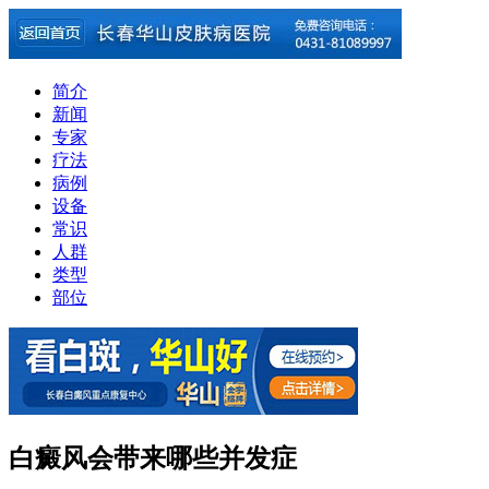
简介
新闻
专家
疗法
病例
设备
常识
人群
类型
部位
白癜风会带来哪些并发症