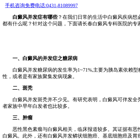
手机咨询
免费电话:0431-81089997
白癜风并发症有哪些
？在我们日常的生活中白癜风疾病想
都有什么呢？针对这个问题，下面请长春白癜风专科医院的专
一、白癜风的并发症之糖尿病
白癜风并发糖尿病的发生率为1~71%,主要为胰岛素依赖
性，或者是有家族聚集发病现象。
二、斑秃
白癜风并发斑秃并不少见。有研究表明，白癜风可伴发全秃或
者家族中早年白发者也比较多。
三、肿瘤
恶性黑色素瘤与白癜风相关，临床报道较多。其证据有恶性
白癜风。此外，还有白癜风并发鳞状细胞癌、基底细胞癌及胃