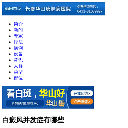
简介
新闻
专家
疗法
病例
设备
常识
人群
类型
部位
白癜风并发症有哪些