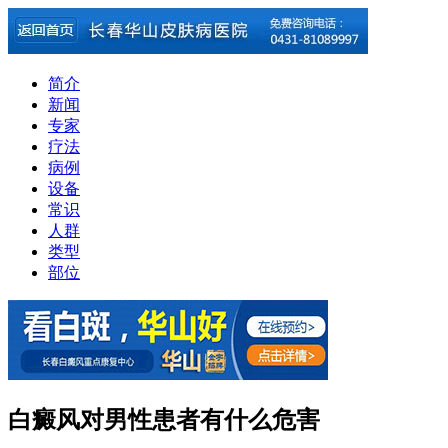
简介
新闻
专家
疗法
病例
设备
常识
人群
类型
部位
白癜风对男性患者有什么危害