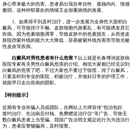
身心带来极大的伤害。患者易出现自卑自怜、孤独内向、情感
脆弱。这种抑郁寡欢的情绪又会加重病情的发展。
3、如果得不到及时治疗，进一步发展为全身性大面积白
癜风，可导致排汗不畅、皮肤细胞代谢紊乱，有可能诱发其它
疾病。因为色素细胞凋零，导致皮肤中的色素脱失，从而使皮
肤阻挡紫外线的能力大大降低，容易被紫外线伤害而导致光敏
性皮炎等疾病。
白癜风对男性患者有什么危害？
以上就是长春博润皮肤病
医院专家有关男性白癜风危害的介绍。相信大家都已经见识到
白癜风的危害了吧，不过大家也不要过于惊慌，得了白癜风，
只要及时到专业的医院，积极治疗，并做好日常的护理工作，
就能早日走出疾病的阴影。
【特别提示】
近期有专业诈骗人员或团队，在网站上大肆宣传"包治包好、
签约治疗、先治病后付钱、免费赠送治疗仪"等广告，导致无
数白癜风患者上当受骗。我国广告法明文规定此行为为违法行
为，患者应警惕骗局，及时报警。