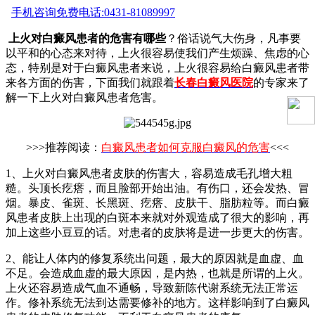
手机咨询
免费电话:0431-81089997
上火对白癜风患者的危害有哪些
？俗话说气大伤身，凡事要
以平和的心态来对待，上火很容易使我们产生烦躁、焦虑的心
态，特别是对于白癜风患者来说，上火很容易给白癜风患者带
来各方面的伤害，下面我们就跟着
长春白癜风医院
的专家来了
解一下上火对白癜风患者危害。
>>>推荐阅读：
白癜风患者如何克服白癜风的危害
<<<
1、上火对白癜风患者皮肤的伤害大，容易造成毛孔增大粗
糙。头顶长疙瘩，而且脸部开始出油。有伤口，还会发热、冒
烟。暴皮、雀斑、长黑斑、疙瘩、皮肤干、脂肪粒等。而白癜
风患者皮肤上出现的白斑本来就对外观造成了很大的影响，再
加上这些小豆豆的话。对患者的皮肤将是进一步更大的伤害。
2、能让人体内的修复系统出问题，最大的原因就是血虚、血
不足。会造成血虚的最大原因，是内热，也就是所谓的上火。
上火还容易造成气血不通畅，导致新陈代谢系统无法正常运
作。修补系统无法到达需要修补的地方。这样影响到了白癜风