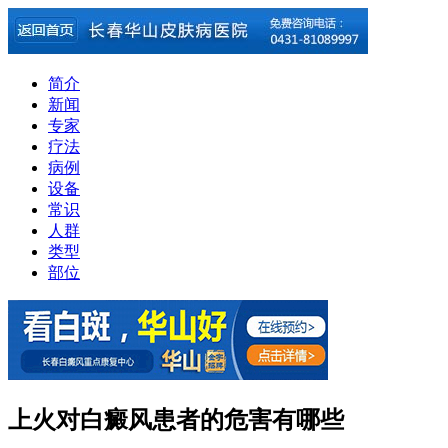
简介
新闻
专家
疗法
病例
设备
常识
人群
类型
部位
上火对白癜风患者的危害有哪些