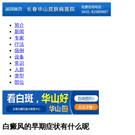
简介
新闻
专家
疗法
病例
设备
常识
人群
类型
部位
白癜风的早期症状有什么呢