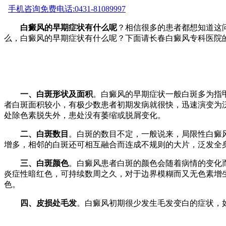
手机咨询
免费电话:0431-81089997
白癜风的早期症状有什么呢
？相信很多的患者都想知道这
么，白癜风的早期症状有什么呢？下面请长春白癜风专科医院
一、白斑形状及面积
。白癜风的早期症状一般白斑多为指
者白斑面积较小，有极少数患者初期发病就很快，迅速演变为
处除色素脱失外，患处没有萎缩或脱屑变化。
二、白斑数目
。白斑的数目不定，一般说来，局限性白癜
增多，相邻的白斑还可相互融合而连成不规则的大片，泛发全
三、白斑颜色
。白癜风患者白斑的颜色会随着病情的变化
炎症性暗红色，可持续数周之久，对于边界模糊而又无色素增
色。
四、皮损处毛发
。白癜风初期很少发生毛发变白的症状，